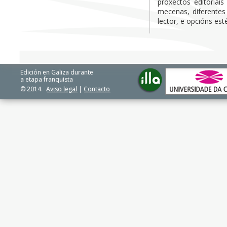
proxectos editoriai
mecenas, diferentes
lector, e opcións esté
Edición en Galiza durante
a etapa franquista
© 2014
Aviso legal
|
Contacto