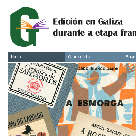
Inicio
O proxecto
Base