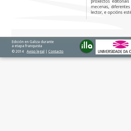
proxectos editoriai
mecenas, diferentes
lector, e opcións esté
Edición en Galiza durante
a etapa franquista
© 2014
Aviso legal
|
Contacto