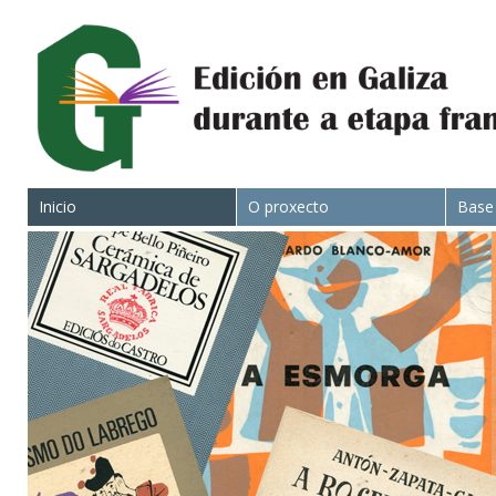
Inicio
O proxecto
Base