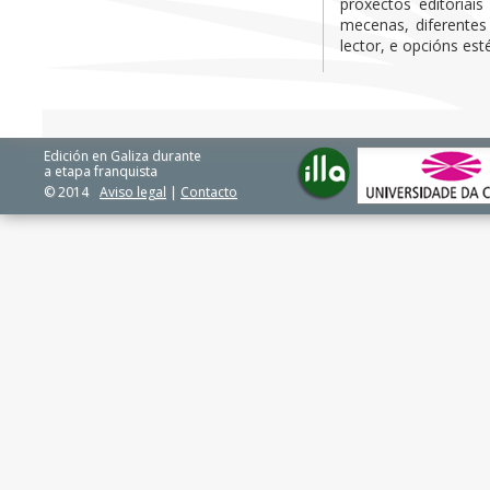
proxectos editoriai
mecenas, diferentes
lector, e opcións esté
Edición en Galiza durante
a etapa franquista
© 2014
Aviso legal
|
Contacto