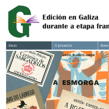
Inicio
O proxecto
Base