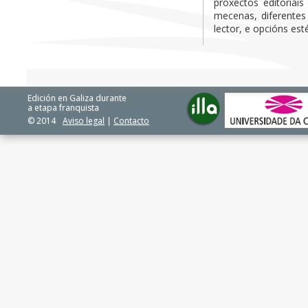
proxectos editoriai
mecenas, diferentes
lector, e opcións esté
Edición en Galiza durante
a etapa franquista
© 2014
Aviso legal
|
Contacto