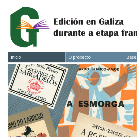
Inicio
O proxecto
Base