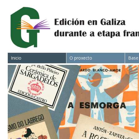
Inicio
O proxecto
Base