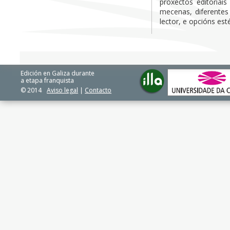
proxectos editoriai
mecenas, diferentes
lector, e opcións esté
Edición en Galiza durante
a etapa franquista
© 2014
Aviso legal
|
Contacto