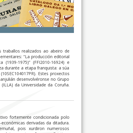
raballos realizados ao abeiro de
ementares: “La producción editorial
ta (1939-1975)” (FFI2010-16924) e
za durante a etapa franquista: a súa
al” (10SEC104017PR). Estes proxectos
Sanjulián desenvolvéronse no Grupo
ia (ILLA) da Universidade da Coruña.
estivo fortemente condicionada polo
io-económicas derivadas da ditadura.
stemuñal, pois xurdiron numerosos