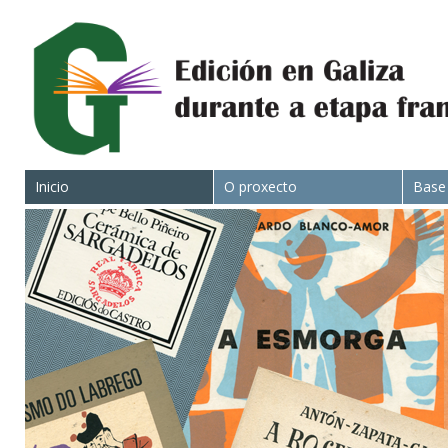
Inicio
O proxecto
Base