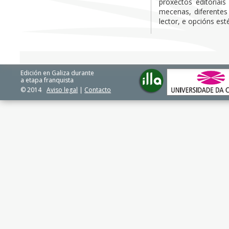
proxectos editoriai
mecenas, diferentes
lector, e opcións esté
Edición en Galiza durante
a etapa franquista
© 2014
Aviso legal
|
Contacto