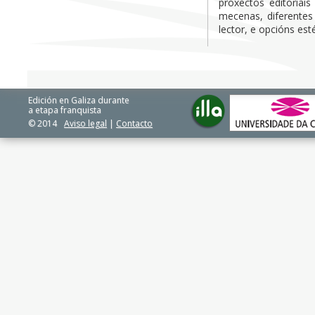
proxectos editoriai
mecenas, diferentes
lector, e opcións esté
Edición en Galiza durante
a etapa franquista
© 2014
Aviso legal
|
Contacto