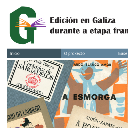
Inicio
O proxecto
Base