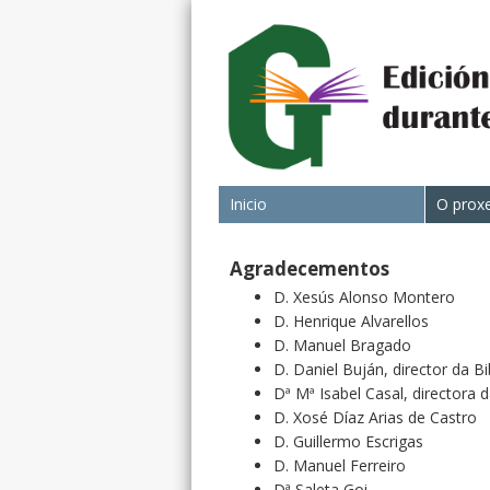
Inicio
O prox
Agradecementos
D. Xesús Alonso Montero
D. Henrique Alvarellos
D. Manuel Bragado
D. Daniel Buján, director da Bi
Dª Mª Isabel Casal, directora 
D. Xosé Díaz Arias de Castro
D. Guillermo Escrigas
D. Manuel Ferreiro
Dª Saleta Goi