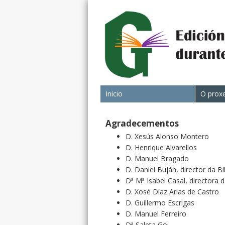
Inicio
O prox
Agradecementos
D. Xesús Alonso Montero
D. Henrique Alvarellos
D. Manuel Bragado
D. Daniel Buján, director da Bi
Dª Mª Isabel Casal, directora 
D. Xosé Díaz Arias de Castro
D. Guillermo Escrigas
D. Manuel Ferreiro
Dª Saleta Goi