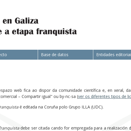
ecto
Base de datos
Entidades editoria
spazo web fica ao dispor da comunidade científica e, en xeral, da 
rcial – Compartir igual" ou by-nc-sa (
ver os diferentes tipos de l
franquista
é editada na Coruña polo Grupo ILLA (UDC).
franquista
debe ser citada cando for empregada para a realización de