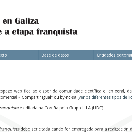
ecto
Base de datos
Entidades editoria
spazo web fica ao dispor da comunidade científica e, en xeral, da 
rcial – Compartir igual" ou by-nc-sa (
ver os diferentes tipos de l
franquista
é editada na Coruña polo Grupo ILLA (UDC).
franquista
debe ser citada cando for empregada para a realización de