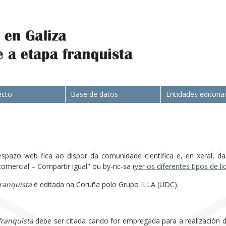
ecto
Base de datos
Entidades editoria
spazo web fica ao dispor da comunidade científica e, en xeral, da 
rcial – Compartir igual" ou by-nc-sa (
ver os diferentes tipos de l
franquista
é editada na Coruña polo Grupo ILLA (UDC).
franquista
debe ser citada cando for empregada para a realización de