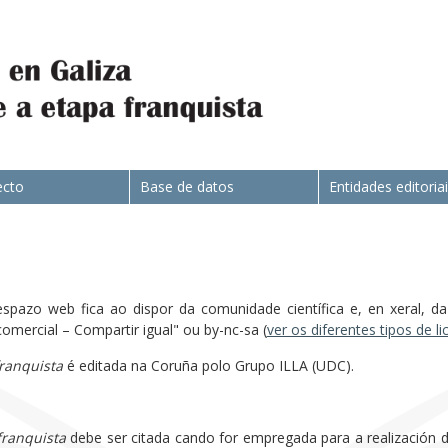
ecto
Base de datos
Entidades editoria
spazo web fica ao dispor da comunidade científica e, en xeral, da 
rcial – Compartir igual" ou by-nc-sa (
ver os diferentes tipos de l
franquista
é editada na Coruña polo Grupo ILLA (UDC).
franquista
debe ser citada cando for empregada para a realización de