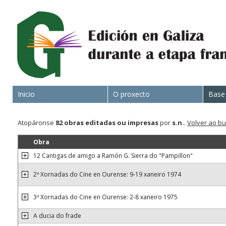
Inicio
O proxecto
Base
Atopáronse
82 obras
editadas ou impresas
por
s.n.
.
Volver ao b
Obra
12 Cantigas de amigo a Ramón G. Sierra do "Pampillon"
2ª Xornadas do Cine en Ourense: 9-19 xaneiro 1974
3ª Xornadas do Cine en Ourense: 2-8 xaneiro 1975
A ducia do frade