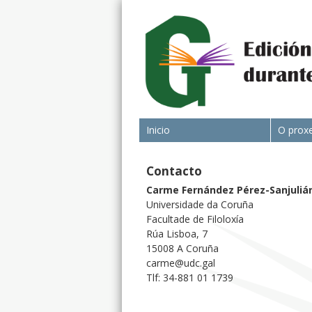
Inicio
O prox
Contacto
Carme Fernández Pérez-Sanjuliá
Universidade da Coruña
Facultade de Filoloxía
Rúa Lisboa, 7
15008 A Coruña
carme@udc.gal
Tlf: 34-881 01 1739