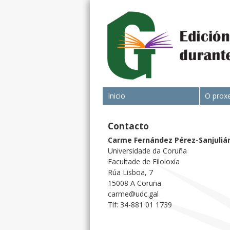
Inicio
O prox
Contacto
Carme Fernández Pérez-Sanjuliá
Universidade da Coruña
Facultade de Filoloxía
Rúa Lisboa, 7
15008 A Coruña
carme@udc.gal
Tlf: 34-881 01 1739