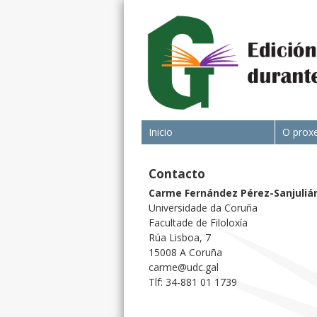
Inicio
O prox
Contacto
Carme Fernández Pérez-Sanjuliá
Universidade da Coruña
Facultade de Filoloxía
Rúa Lisboa, 7
15008 A Coruña
carme@udc.gal
Tlf: 34-881 01 1739