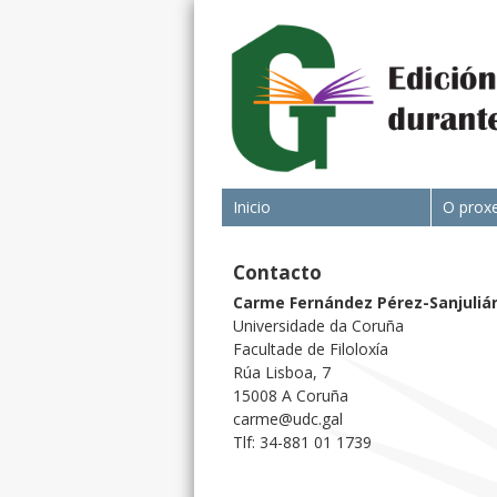
Inicio
O prox
Contacto
Carme Fernández Pérez-Sanjuliá
Universidade da Coruña
Facultade de Filoloxía
Rúa Lisboa, 7
15008 A Coruña
carme@udc.gal
Tlf: 34-881 01 1739