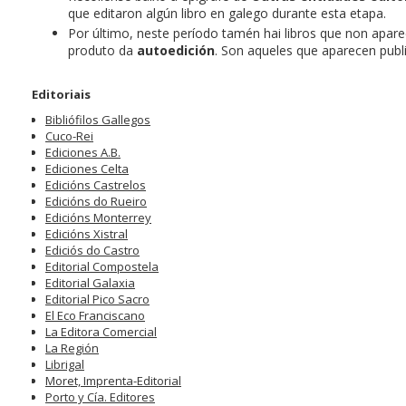
que editaron algún libro en galego durante esta etapa.
Por último, neste período tamén hai libros que non apar
produto da
autoedición
. Son aqueles que aparecen publ
Editoriais
Bibliófilos Gallegos
Cuco-Rei
Ediciones A.B.
Ediciones Celta
Edicións Castrelos
Edicións do Rueiro
Edicións Monterrey
Edicións Xistral
Ediciós do Castro
Editorial Compostela
Editorial Galaxia
Editorial Pico Sacro
El Eco Franciscano
La Editora Comercial
La Región
Librigal
Moret, Imprenta-Editorial
Porto y Cía. Editores