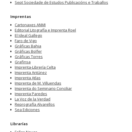
Sept Sociedade de Estudos Publicacións e Traballos
Imprentas
Cartonaxes ANMI
Editorial Litografía e Imprenta Roel
El Ideal Gallego
Faro de Vigo
Gráficas Bahia
Gráficas Bolfer
Gráficas Torres
Grafinsa
Imprenta-Librería Celta
Imprenta Antúnez
Imprenta Atlas
Imprenta de M. Villuendas
Imprenta do Seminario Conciliar
Imprenta Paredes
La Voz de la Verdad
Reprografía Alvarellos
Sea Ediciones
Librarías