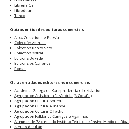
Follas Novas
Librería Galí
Librodouro
Tanco
Outras entidades editoras comerciais
Alba. Colección de Poesía
Colección Aturuxo
Colección Benito Soto
Colección Xistral
Edicións Bóveda
Edicións os Caneiros
Ronsel
Otras entidades editoras non comerciais
Academia Galega de Xurisprudencia e Lexislación
Agrupación Artística La Farándula (A Coruña)
Agrupación Cultural Abrente
Agrupación Cultural Auriense
Agrupación Cultural O Facho
Agrupación Folklórica Cantigas e Agarimos
Alumnos de 7.º curso do Instituto Téinico de Ensino Medio de Rib
Ateneo do Ullán