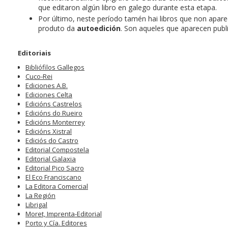
que editaron algún libro en galego durante esta etapa.
Por último, neste período tamén hai libros que non apar
produto da
autoedición
. Son aqueles que aparecen publ
Editoriais
Bibliófilos Gallegos
Cuco-Rei
Ediciones A.B.
Ediciones Celta
Edicións Castrelos
Edicións do Rueiro
Edicións Monterrey
Edicións Xistral
Ediciós do Castro
Editorial Compostela
Editorial Galaxia
Editorial Pico Sacro
El Eco Franciscano
La Editora Comercial
La Región
Librigal
Moret, Imprenta-Editorial
Porto y Cía. Editores