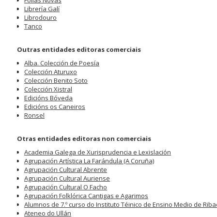
Follas Novas
Librería Galí
Librodouro
Tanco
Outras entidades editoras comerciais
Alba. Colección de Poesía
Colección Aturuxo
Colección Benito Soto
Colección Xistral
Edicións Bóveda
Edicións os Caneiros
Ronsel
Otras entidades editoras non comerciais
Academia Galega de Xurisprudencia e Lexislación
Agrupación Artística La Farándula (A Coruña)
Agrupación Cultural Abrente
Agrupación Cultural Auriense
Agrupación Cultural O Facho
Agrupación Folklórica Cantigas e Agarimos
Alumnos de 7.º curso do Instituto Téinico de Ensino Medio de Rib
Ateneo do Ullán