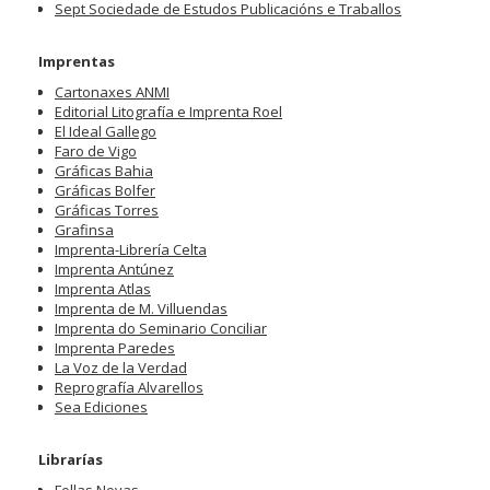
Sept Sociedade de Estudos Publicacións e Traballos
Imprentas
Cartonaxes ANMI
Editorial Litografía e Imprenta Roel
El Ideal Gallego
Faro de Vigo
Gráficas Bahia
Gráficas Bolfer
Gráficas Torres
Grafinsa
Imprenta-Librería Celta
Imprenta Antúnez
Imprenta Atlas
Imprenta de M. Villuendas
Imprenta do Seminario Conciliar
Imprenta Paredes
La Voz de la Verdad
Reprografía Alvarellos
Sea Ediciones
Librarías