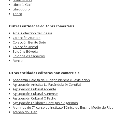
Follas Novas
Librería Galí
Librodouro
Tanco
Outras entidades editoras comerciais
Alba. Colección de Poesía
Colección Aturuxo
Colección Benito Soto
Colección Xistral
Edicións Bóveda
Edicións os Caneiros
Ronsel
Otras entidades editoras non comerciais
Academia Galega de Xurisprudencia e Lexislación
Agrupación Artística La Farándula (A Coruña)
Agrupación Cultural Abrente
Agrupación Cultural Auriense
Agrupación Cultural O Facho
Agrupación Folklórica Cantigas e Agarimos
Alumnos de 7.º curso do Instituto Téinico de Ensino Medio de Rib
Ateneo do Ullán