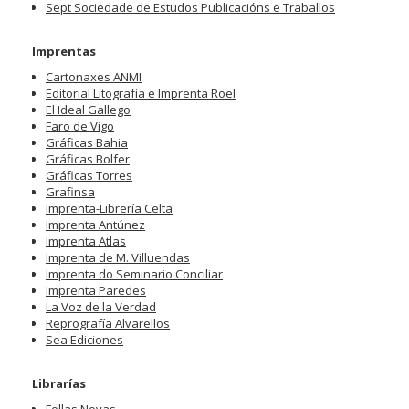
Sept Sociedade de Estudos Publicacións e Traballos
Imprentas
Cartonaxes ANMI
Editorial Litografía e Imprenta Roel
El Ideal Gallego
Faro de Vigo
Gráficas Bahia
Gráficas Bolfer
Gráficas Torres
Grafinsa
Imprenta-Librería Celta
Imprenta Antúnez
Imprenta Atlas
Imprenta de M. Villuendas
Imprenta do Seminario Conciliar
Imprenta Paredes
La Voz de la Verdad
Reprografía Alvarellos
Sea Ediciones
Librarías