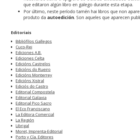
que editaron algún libro en galego durante esta etapa.
Por último, neste período tamén hai libros que non apar
produto da
autoedición
. Son aqueles que aparecen publ
Editoriais
Bibliófilos Gallegos
Cuco-Rei
Ediciones A.B.
Ediciones Celta
Edicións Castrelos
Edicións do Rueiro
Edicións Monterrey
Edicións Xistral
Ediciós do Castro
Editorial Compostela
Editorial Galaxia
Editorial Pico Sacro
El Eco Franciscano
La Editora Comercial
La Región
Librigal
Moret, Imprenta-Editorial
Porto y Cía. Editores