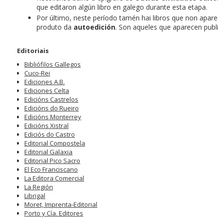
que editaron algún libro en galego durante esta etapa.
Por último, neste período tamén hai libros que non apar
produto da
autoedición
. Son aqueles que aparecen publ
Editoriais
Bibliófilos Gallegos
Cuco-Rei
Ediciones A.B.
Ediciones Celta
Edicións Castrelos
Edicións do Rueiro
Edicións Monterrey
Edicións Xistral
Ediciós do Castro
Editorial Compostela
Editorial Galaxia
Editorial Pico Sacro
El Eco Franciscano
La Editora Comercial
La Región
Librigal
Moret, Imprenta-Editorial
Porto y Cía. Editores