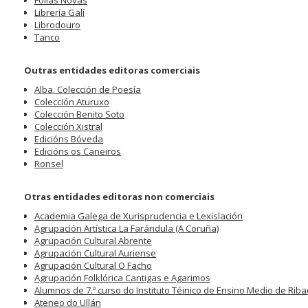
Follas Novas
Librería Galí
Librodouro
Tanco
Outras entidades editoras comerciais
Alba. Colección de Poesía
Colección Aturuxo
Colección Benito Soto
Colección Xistral
Edicións Bóveda
Edicións os Caneiros
Ronsel
Otras entidades editoras non comerciais
Academia Galega de Xurisprudencia e Lexislación
Agrupación Artística La Farándula (A Coruña)
Agrupación Cultural Abrente
Agrupación Cultural Auriense
Agrupación Cultural O Facho
Agrupación Folklórica Cantigas e Agarimos
Alumnos de 7.º curso do Instituto Téinico de Ensino Medio de Rib
Ateneo do Ullán