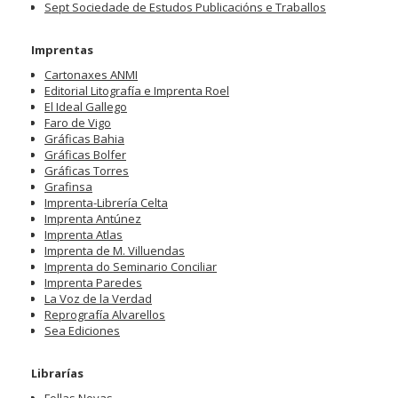
Sept Sociedade de Estudos Publicacións e Traballos
Imprentas
Cartonaxes ANMI
Editorial Litografía e Imprenta Roel
El Ideal Gallego
Faro de Vigo
Gráficas Bahia
Gráficas Bolfer
Gráficas Torres
Grafinsa
Imprenta-Librería Celta
Imprenta Antúnez
Imprenta Atlas
Imprenta de M. Villuendas
Imprenta do Seminario Conciliar
Imprenta Paredes
La Voz de la Verdad
Reprografía Alvarellos
Sea Ediciones
Librarías