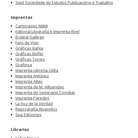
Sept Sociedade de Estudos Publicacións e Traballos
Imprentas
Cartonaxes ANMI
Editorial Litografía e Imprenta Roel
El Ideal Gallego
Faro de Vigo
Gráficas Bahia
Gráficas Bolfer
Gráficas Torres
Grafinsa
Imprenta-Librería Celta
Imprenta Antúnez
Imprenta Atlas
Imprenta de M. Villuendas
Imprenta do Seminario Conciliar
Imprenta Paredes
La Voz de la Verdad
Reprografía Alvarellos
Sea Ediciones
Librarías