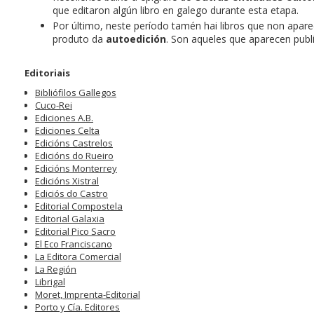
que editaron algún libro en galego durante esta etapa.
Por último, neste período tamén hai libros que non apar
produto da
autoedición
. Son aqueles que aparecen publ
Editoriais
Bibliófilos Gallegos
Cuco-Rei
Ediciones A.B.
Ediciones Celta
Edicións Castrelos
Edicións do Rueiro
Edicións Monterrey
Edicións Xistral
Ediciós do Castro
Editorial Compostela
Editorial Galaxia
Editorial Pico Sacro
El Eco Franciscano
La Editora Comercial
La Región
Librigal
Moret, Imprenta-Editorial
Porto y Cía. Editores