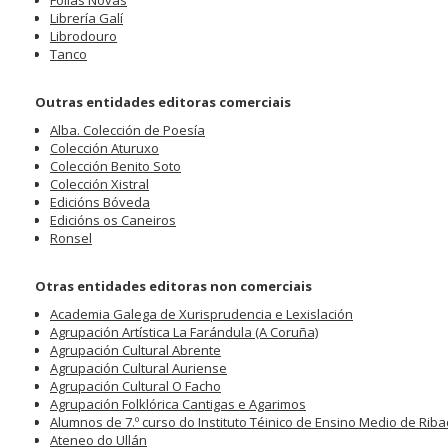
Follas Novas
Librería Galí
Librodouro
Tanco
Outras entidades editoras comerciais
Alba. Colección de Poesía
Colección Aturuxo
Colección Benito Soto
Colección Xistral
Edicións Bóveda
Edicións os Caneiros
Ronsel
Otras entidades editoras non comerciais
Academia Galega de Xurisprudencia e Lexislación
Agrupación Artística La Farándula (A Coruña)
Agrupación Cultural Abrente
Agrupación Cultural Auriense
Agrupación Cultural O Facho
Agrupación Folklórica Cantigas e Agarimos
Alumnos de 7.º curso do Instituto Téinico de Ensino Medio de Rib
Ateneo do Ullán