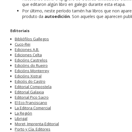
que editaron algún libro en galego durante esta etapa.
Por último, neste período tamén hai libros que non apar
produto da
autoedición
. Son aqueles que aparecen publ
Editoriais
Bibliófilos Gallegos
Cuco-Rei
Ediciones A.B.
Ediciones Celta
Edicións Castrelos
Edicións do Rueiro
Edicións Monterrey
Edicións Xistral
Ediciós do Castro
Editorial Compostela
Editorial Galaxia
Editorial Pico Sacro
El Eco Franciscano
La Editora Comercial
La Región
Librigal
Moret, Imprenta-Editorial
Porto y Cía. Editores