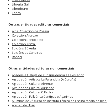
Follas Novas
Librería Galí
Librodouro
Tanco
Outras entidades editoras comerciais
Alba. Colección de Poesía
Colección Aturuxo
Colección Benito Soto
Colección Xistral
Edicións Bóveda
Edicións os Caneiros
Ronsel
Otras entidades editoras non comerciais
Academia Galega de Xurisprudencia e Lexislación
Agrupación Artística La Farándula (A Coruña)
Agrupación Cultural Abrente
Agrupación Cultural Auriense
Agrupación Cultural O Facho
Agrupación Folklórica Cantigas e Agarimos
Alumnos de 7.º curso do Instituto Téinico de Ensino Medio de Rib
Ateneo do Ullán