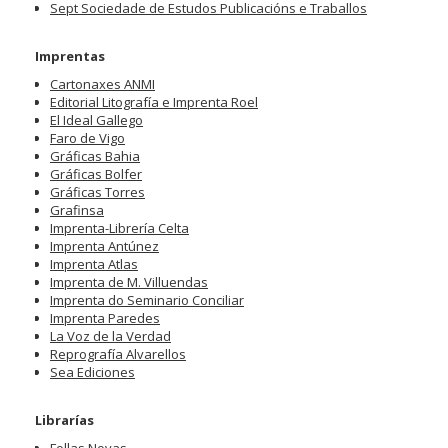
Sept Sociedade de Estudos Publicacións e Traballos
Imprentas
Cartonaxes ANMI
Editorial Litografía e Imprenta Roel
El Ideal Gallego
Faro de Vigo
Gráficas Bahia
Gráficas Bolfer
Gráficas Torres
Grafinsa
Imprenta-Librería Celta
Imprenta Antúnez
Imprenta Atlas
Imprenta de M. Villuendas
Imprenta do Seminario Conciliar
Imprenta Paredes
La Voz de la Verdad
Reprografía Alvarellos
Sea Ediciones
Librarías