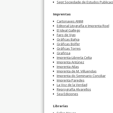
Sept Sociedade de Estudos Publicaci
Imprentas
Cartonaxes ANMI
Editorial Litografía e Imprenta Roel
El Ideal Gallego
Faro de Vigo
Gráficas Bahia
Gráficas Bolfer
Gráficas Torres
Grafinsa
Imprenta-Librería Celta
Imprenta Antúnez
Imprenta Atlas
Imprenta de M. Villuendas
Imprenta do Seminario Conciliar
Imprenta Paredes
La Voz de la Verdad
Reprografía Alvarellos
Sea Ediciones
Librarías