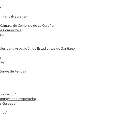
e
itario (Negreira)
a Cámara de Comercio de La Coruña
de Compostela)
cia
les de la Asociación de Estudiantes de Santiago
a
rayo
 Conde de Fenosa
dre Feijoo"
Santiago de Compostela)
os Galegos
ense)