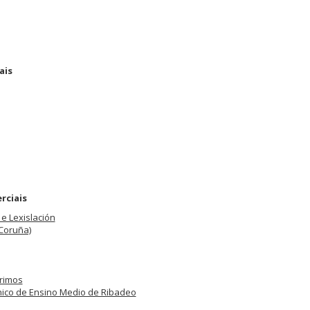
ais
rciais
e Lexislación
 Coruña)
arimos
inico de Ensino Medio de Ribadeo