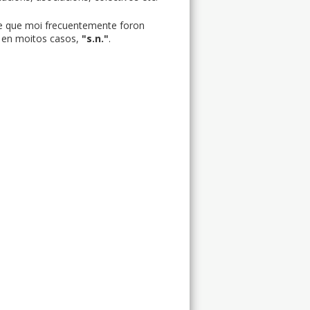
l e que moi frecuentemente foron
 en moitos casos,
"s.n."
.