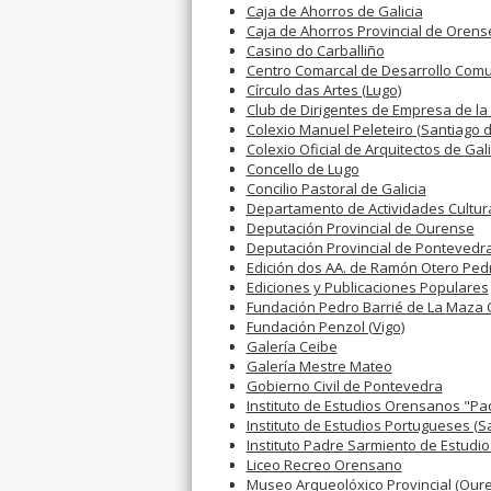
Caja de Ahorros de Galicia
Caja de Ahorros Provincial de Orens
Casino do Carballiño
Centro Comarcal de Desarrollo Comun
Círculo das Artes (Lugo)
Club de Dirigentes de Empresa de l
Colexio Manuel Peleteiro (Santiago 
Colexio Oficial de Arquitectos de Gali
Concello de Lugo
Concilio Pastoral de Galicia
Departamento de Actividades Cultura
Deputación Provincial de Ourense
Deputación Provincial de Pontevedr
Edición dos AA. de Ramón Otero Ped
Ediciones y Publicaciones Populares
Fundación Pedro Barrié de La Maza
Fundación Penzol (Vigo)
Galería Ceibe
Galería Mestre Mateo
Gobierno Civil de Pontevedra
Instituto de Estudios Orensanos "Pa
Instituto de Estudios Portugueses (
Instituto Padre Sarmiento de Estudi
Liceo Recreo Orensano
Museo Arqueolóxico Provincial (Our