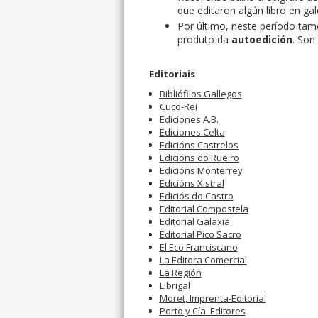
que editaron algún libro en ga
Por último, neste período tam
produto da
autoedición
. Son
Editoriais
Bibliófilos Gallegos
Cuco-Rei
Ediciones A.B.
Ediciones Celta
Edicións Castrelos
Edicións do Rueiro
Edicións Monterrey
Edicións Xistral
Ediciós do Castro
Editorial Compostela
Editorial Galaxia
Editorial Pico Sacro
El Eco Franciscano
La Editora Comercial
La Región
Librigal
Moret, Imprenta-Editorial
Porto y Cía. Editores