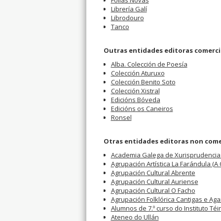
Follas Novas
Librería Galí
Librodouro
Tanco
Outras entidades editoras comerci
Alba. Colección de Poesía
Colección Aturuxo
Colección Benito Soto
Colección Xistral
Edicións Bóveda
Edicións os Caneiros
Ronsel
Otras entidades editoras non come
Academia Galega de Xurisprudencia 
Agrupación Artística La Farándula (A
Agrupación Cultural Abrente
Agrupación Cultural Auriense
Agrupación Cultural O Facho
Agrupación Folklórica Cantigas e Ag
Alumnos de 7.º curso do Instituto Té
Ateneo do Ullán