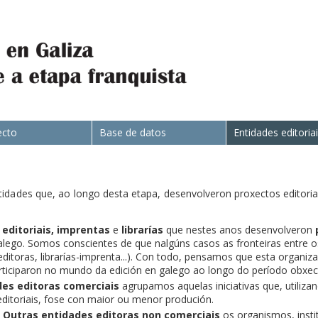
ecto
Base de datos
Entidades editoria
ntidades que, ao longo desta etapa, desenvolveron proxectos editoria
s
editoriais,
imprentas
e
librarías
que nestes anos desenvolveron
alego. Somos conscientes de que nalgúns casos as fronteiras entre os
itoras, librarías-imprenta...). Con todo, pensamos que esta organiz
rticiparon no mundo da edición en galego ao longo do período obxect
es editoras comerciais
agrupamos aquelas iniciativas que, utiliza
itoriais, fose con maior ou menor produción.
e
Outras entidades editoras non comerciais
os organismos, instit