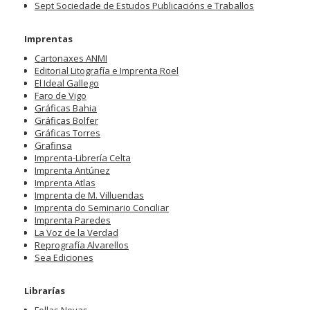
Sept Sociedade de Estudos Publicacións e Traballos
Imprentas
Cartonaxes ANMI
Editorial Litografía e Imprenta Roel
El Ideal Gallego
Faro de Vigo
Gráficas Bahia
Gráficas Bolfer
Gráficas Torres
Grafinsa
Imprenta-Librería Celta
Imprenta Antúnez
Imprenta Atlas
Imprenta de M. Villuendas
Imprenta do Seminario Conciliar
Imprenta Paredes
La Voz de la Verdad
Reprografía Alvarellos
Sea Ediciones
Librarías