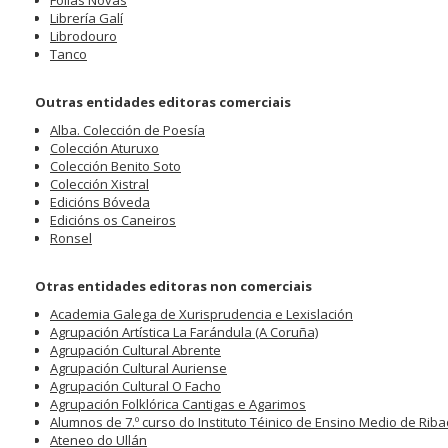
Follas Novas
Librería Galí
Librodouro
Tanco
Outras entidades editoras comerciais
Alba. Colección de Poesía
Colección Aturuxo
Colección Benito Soto
Colección Xistral
Edicións Bóveda
Edicións os Caneiros
Ronsel
Otras entidades editoras non comerciais
Academia Galega de Xurisprudencia e Lexislación
Agrupación Artística La Farándula (A Coruña)
Agrupación Cultural Abrente
Agrupación Cultural Auriense
Agrupación Cultural O Facho
Agrupación Folklórica Cantigas e Agarimos
Alumnos de 7.º curso do Instituto Téinico de Ensino Medio de Rib
Ateneo do Ullán