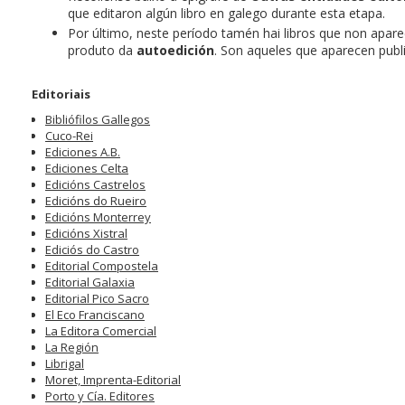
que editaron algún libro en galego durante esta etapa.
Por último, neste período tamén hai libros que non apar
produto da
autoedición
. Son aqueles que aparecen publ
Editoriais
Bibliófilos Gallegos
Cuco-Rei
Ediciones A.B.
Ediciones Celta
Edicións Castrelos
Edicións do Rueiro
Edicións Monterrey
Edicións Xistral
Ediciós do Castro
Editorial Compostela
Editorial Galaxia
Editorial Pico Sacro
El Eco Franciscano
La Editora Comercial
La Región
Librigal
Moret, Imprenta-Editorial
Porto y Cía. Editores