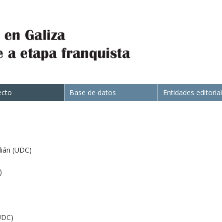
ecto
Base de datos
Entidades editoria
ián (UDC)
)
UDC)