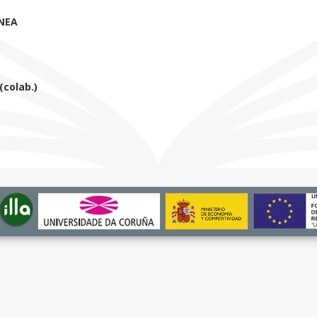
NEA
colab.)