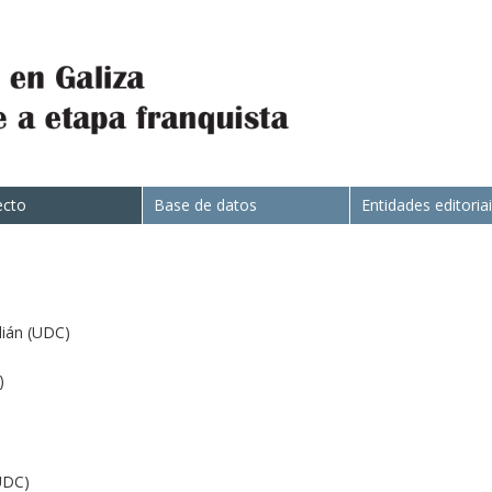
ecto
Base de datos
Entidades editoria
ián (UDC)
)
UDC)