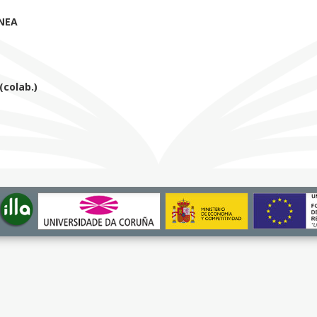
NEA
colab.)