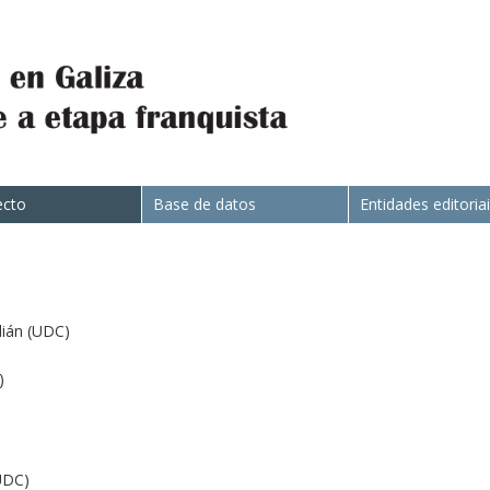
ecto
Base de datos
Entidades editoria
ián (UDC)
)
UDC)