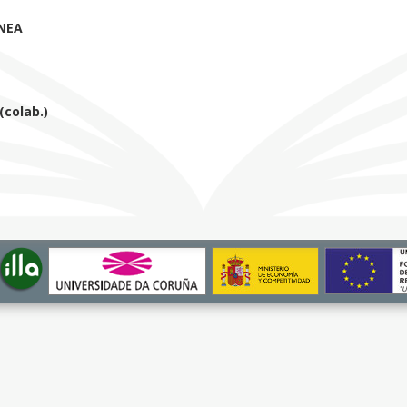
NEA
colab.)