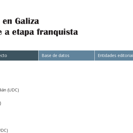
ecto
Base de datos
Entidades editoria
ián (UDC)
)
UDC)