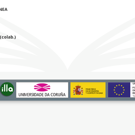
NEA
colab.)