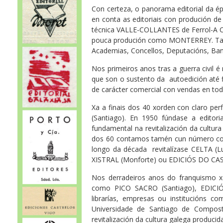
Con certeza, o panorama editorial da 
en conta as editoriais con produción de c
técnica VALLE-COLLANTES de Ferrol-A Co
pouca produción como MONTERREY. Tamp
Academias, Concellos, Deputacións, Ba
Nos primeiros anos tras a guerra civil 
que son o sustento da autoedición até f
de carácter comercial con vendas en toda
Xa a finais dos 40 xorden con claro pe
(Santiago). En 1950 fúndase a edito
fundamental na revitalización da cultu
dos 60 contamos tamén cun número cons
longo da década revitalízase CELTA (L
XISTRAL (Monforte) ou EDICIÓS DO CA
Nos derradeiros anos do franquismo x
como PICO SACRO (Santiago), EDICIÓN
librarías, empresas ou institucións c
Universidade de Santiago de Compost
revitalización da cultura galega producid