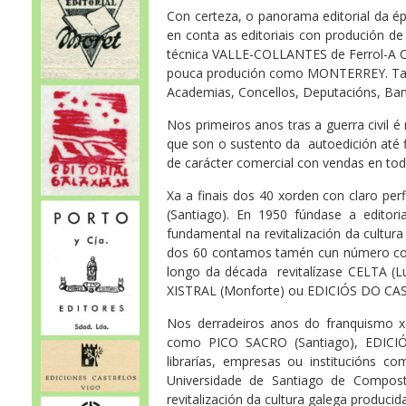
Con certeza, o panorama editorial da 
en conta as editoriais con produción de c
técnica VALLE-COLLANTES de Ferrol-A Co
pouca produción como MONTERREY. Tamp
Academias, Concellos, Deputacións, Ba
Nos primeiros anos tras a guerra civil 
que son o sustento da autoedición até f
de carácter comercial con vendas en toda
Xa a finais dos 40 xorden con claro pe
(Santiago). En 1950 fúndase a edito
fundamental na revitalización da cultu
dos 60 contamos tamén cun número cons
longo da década revitalízase CELTA (L
XISTRAL (Monforte) ou EDICIÓS DO CA
Nos derradeiros anos do franquismo x
como PICO SACRO (Santiago), EDICIÓN
librarías, empresas ou institucións c
Universidade de Santiago de Compost
revitalización da cultura galega producid