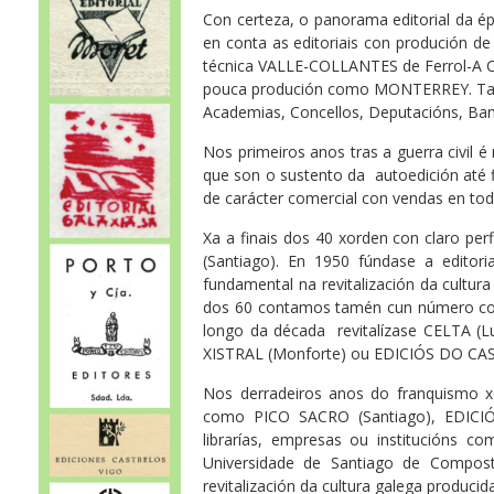
Con certeza, o panorama editorial da 
en conta as editoriais con produción de c
técnica VALLE-COLLANTES de Ferrol-A Co
pouca produción como MONTERREY. Tamp
Academias, Concellos, Deputacións, Ba
Nos primeiros anos tras a guerra civil 
que son o sustento da autoedición até f
de carácter comercial con vendas en toda
Xa a finais dos 40 xorden con claro pe
(Santiago). En 1950 fúndase a edito
fundamental na revitalización da cultu
dos 60 contamos tamén cun número cons
longo da década revitalízase CELTA (L
XISTRAL (Monforte) ou EDICIÓS DO CA
Nos derradeiros anos do franquismo x
como PICO SACRO (Santiago), EDICIÓN
librarías, empresas ou institucións c
Universidade de Santiago de Compost
revitalización da cultura galega producid