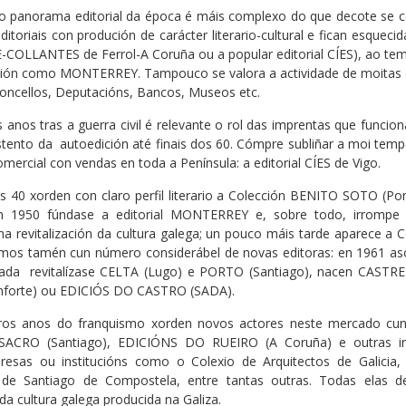
 o panorama editorial da época é máis complexo do que decote se 
ditoriais con produción de carácter literario-cultural e fican esqueci
-COLLANTES de Ferrol-A Coruña ou a popular editorial CÍES), ao te
ión como MONTERREY. Tampouco se valora a actividade de moitas 
oncellos, Deputacións, Bancos, Museos etc.
 anos tras a guerra civil é relevante o rol das imprentas que funci
tento da autoedición até finais dos 60. Cómpre subliñar a moi temper
omercial con vendas en toda a Península: a editorial CÍES de Vigo.
dos 40 xorden con claro perfil literario a Colección BENITO SOTO 
En 1950 fúndase a editorial MONTERREY e, sobre todo, irrompe
a revitalización da cultura galega; un pouco máis tarde aparece a
mos tamén cun número considerábel de novas editoras: en 1961 as
ada revitalízase CELTA (Lugo) e PORTO (Santiago), nacen CASTREL
forte) ou EDICIÓS DO CASTRO (SADA).
ros anos do franquismo xorden novos actores neste mercado cunh
CRO (Santiago), EDICIÓNS DO RUEIRO (A Coruña) e outras inici
mpresas ou institucións como o Colexio de Arquitectos de Galicia
 de Santiago de Compostela, entre tantas outras. Todas elas 
 da cultura galega producida na Galiza.