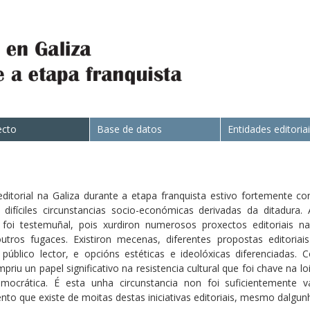
ecto
Base de datos
Entidades editoria
ditorial na Galiza durante a etapa franquista estivo fortemente c
difíciles circunstancias socio-económicas derivadas da ditadura. 
n foi testemuñal, pois xurdiron numerosos proxectos editoriais n
outros fugaces. Existiron mecenas, diferentes propostas editoria
 público lector, e opcións estéticas e ideolóxicas diferenciadas
priu un papel significativo na resistencia cultural que foi chave na l
mocrática. É esta unha circunstancia non foi suficientemente
o que existe de moitas destas iniciativas editoriais, mesmo dalgunh