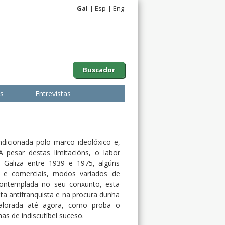
Gal
Esp
Eng
Buscador
is
Entrevistas
ondicionada polo marco ideolóxico e,
A pesar destas limitacións, o labor
a Galiza entre 1939 e 1975, algúns
is e comerciais, modos variados de
. Contemplada no seu conxunto, esta
oita antifranquista e na procura dunha
 valorada até agora, como proba o
as de indiscutíbel suceso.