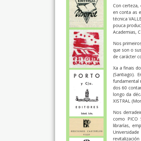
Con certeza,
en conta as e
técnica VALLE
pouca produc
Academias, C
Nos primeiros
que son o sus
de carácter c
Xa a finais 
(Santiago). 
fundamental n
dos 60 conta
longo da déc
XISTRAL (Mon
Nos derradei
como PICO SA
librarías, e
Universidade
revitalización