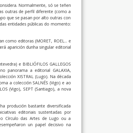
considera. Normalmente, só se teñen
das outras de perfil diferente (como a
mpo que se pasan por alto outras con
das entidades públicas do momento:
onan como editoras (MORET, ROEL... e
á aparición dunha singular editorial
(Pontevedra) e BIBLIÓFILOS GALLEGOS
 no panorama a editorial GALAXIA,
 Colección XISTRAL (Lugo). Na década
oma a colección SALNÉS (Vigo) e ao
OS (Vigo), SEPT (Santiago), a nova
a produción bastante diversificada
ativas editoriais sustentadas por
, o Círculo das Artes de Lugo ou a
desempeñaron un papel decisivo na