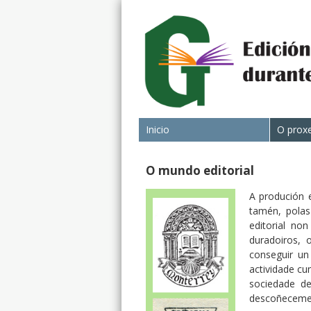
Inicio
O prox
O mundo editorial
A produción e
tamén, polas 
editorial no
duradoiros, 
conseguir un
actividade cum
sociedade de
descoñecement