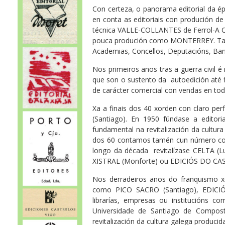
Con certeza, o panorama editorial da 
en conta as editoriais con produción de c
técnica VALLE-COLLANTES de Ferrol-A Co
pouca produción como MONTERREY. Tamp
Academias, Concellos, Deputacións, Ba
Nos primeiros anos tras a guerra civil 
que son o sustento da autoedición até f
de carácter comercial con vendas en toda
Xa a finais dos 40 xorden con claro pe
(Santiago). En 1950 fúndase a edito
fundamental na revitalización da cultu
dos 60 contamos tamén cun número cons
longo da década revitalízase CELTA (L
XISTRAL (Monforte) ou EDICIÓS DO CA
Nos derradeiros anos do franquismo x
como PICO SACRO (Santiago), EDICIÓN
librarías, empresas ou institucións c
Universidade de Santiago de Compost
revitalización da cultura galega producid