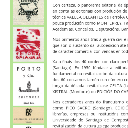
Con certeza, o panorama editorial da 
en conta as editoriais con produción de c
técnica VALLE-COLLANTES de Ferrol-A Co
pouca produción como MONTERREY. Tamp
Academias, Concellos, Deputacións, Ba
Nos primeiros anos tras a guerra civil 
que son o sustento da autoedición até f
de carácter comercial con vendas en toda
Xa a finais dos 40 xorden con claro pe
(Santiago). En 1950 fúndase a edito
fundamental na revitalización da cultu
dos 60 contamos tamén cun número cons
longo da década revitalízase CELTA (L
XISTRAL (Monforte) ou EDICIÓS DO CA
Nos derradeiros anos do franquismo x
como PICO SACRO (Santiago), EDICIÓN
librarías, empresas ou institucións c
Universidade de Santiago de Compost
revitalización da cultura galega producid