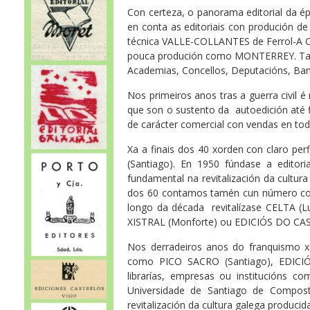
Con certeza, o panorama editorial da 
en conta as editoriais con produción de c
técnica VALLE-COLLANTES de Ferrol-A Co
pouca produción como MONTERREY. Tamp
Academias, Concellos, Deputacións, Ba
Nos primeiros anos tras a guerra civil 
que son o sustento da autoedición até f
de carácter comercial con vendas en toda
Xa a finais dos 40 xorden con claro pe
(Santiago). En 1950 fúndase a edito
fundamental na revitalización da cultu
dos 60 contamos tamén cun número cons
longo da década revitalízase CELTA (L
XISTRAL (Monforte) ou EDICIÓS DO CA
Nos derradeiros anos do franquismo x
como PICO SACRO (Santiago), EDICIÓN
librarías, empresas ou institucións c
Universidade de Santiago de Compost
revitalización da cultura galega producid