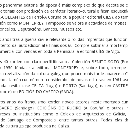
 o panorama editorial da época é máis complexo do que decote se 
ditoriais con produción de carácter literario-cultural e fican esqueci
-COLLANTES de Ferrol-A Coruña ou a popular editorial CÍES), ao te
ión como MONTERREY. Tampouco se valora a actividade de moitas 
oncellos, Deputacións, Bancos, Museos etc.
 anos tras a guerra civil é relevante o rol das imprentas que funci
tento da autoedición até finais dos 60. Cómpre subliñar a moi temper
omercial con vendas en toda a Península: a editorial CÍES de Vigo.
dos 40 xorden con claro perfil literario a Colección BENITO SOTO 
En 1950 fúndase a editorial MONTERREY e, sobre todo, irrompe
a revitalización da cultura galega; un pouco máis tarde aparece a
mos tamén cun número considerábel de novas editoras: en 1961 as
ada revitalízase CELTA (Lugo) e PORTO (Santiago), nacen CASTREL
forte) ou EDICIÓS DO CASTRO (SADA).
ros anos do franquismo xorden novos actores neste mercado cunh
CRO (Santiago), EDICIÓNS DO RUEIRO (A Coruña) e outras inici
mpresas ou institucións como o Colexio de Arquitectos de Galicia
 de Santiago de Compostela, entre tantas outras. Todas elas 
 da cultura galega producida na Galiza.