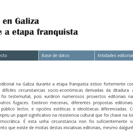
ecto
Base de datos
Entidades editoria
ditorial na Galiza durante a etapa franquista estivo fortemente c
difíciles circunstancias socio-económicas derivadas da ditadura. 
n foi testemuñal, pois xurdiron numerosos proxectos editoriais n
outros fugaces. Existiron mecenas, diferentes propostas editoria
 público lector, e opcións estéticas e ideolóxicas diferenciadas
priu un papel significativo na resistencia cultural que foi chave na l
mocrática. É esta unha circunstancia non foi suficientemente
o que existe de moitas destas iniciativas editoriais, mesmo dalgunh