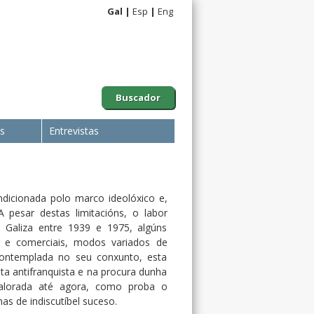
Gal
Esp
Eng
Buscador
is
Entrevistas
ondicionada polo marco ideolóxico e,
A pesar destas limitacións, o labor
a Galiza entre 1939 e 1975, algúns
is e comerciais, modos variados de
. Contemplada no seu conxunto, esta
oita antifranquista e na procura dunha
 valorada até agora, como proba o
as de indiscutíbel suceso.