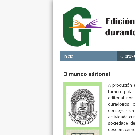
Inicio
O prox
O mundo editorial
A produción e
tamén, polas 
editorial no
duradoiros, 
conseguir un
actividade cum
sociedade de
descoñecement