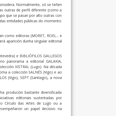
considera. Normalmente, só se teñen
das outras de perfil diferente (como a
mpo que se pasan por alto outras con
das entidades públicas do momento:
onan como editoras (MORET, ROEL... e
á aparición dunha singular editorial
(Pontevedra) e BIBLIÓFILOS GALLEGOS
 no panorama a editorial GALAXIA,
 Colección XISTRAL (Lugo). Na década
oma a colección SALNÉS (Vigo) e ao
OS (Vigo), SEPT (Santiago), a nova
a produción bastante diversificada
ativas editoriais sustentadas por
, o Círculo das Artes de Lugo ou a
desempeñaron un papel decisivo na