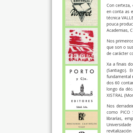
Con certeza,
en conta as e
técnica VALLE
pouca produc
Academias, C
Nos primeiros
que son o sus
de carácter c
Xa a finais 
(Santiago). 
fundamental n
dos 60 conta
longo da déc
XISTRAL (Mon
Nos derradei
como PICO SA
librarías, e
Universidade
revitalización