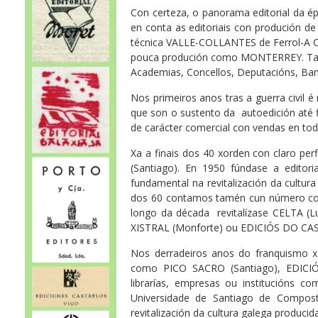
Con certeza, o panorama editorial da 
en conta as editoriais con produción de c
técnica VALLE-COLLANTES de Ferrol-A Co
pouca produción como MONTERREY. Tamp
Academias, Concellos, Deputacións, Ba
Nos primeiros anos tras a guerra civil 
que son o sustento da autoedición até f
de carácter comercial con vendas en toda
Xa a finais dos 40 xorden con claro pe
(Santiago). En 1950 fúndase a edito
fundamental na revitalización da cultu
dos 60 contamos tamén cun número cons
longo da década revitalízase CELTA (L
XISTRAL (Monforte) ou EDICIÓS DO CA
Nos derradeiros anos do franquismo x
como PICO SACRO (Santiago), EDICIÓN
librarías, empresas ou institucións c
Universidade de Santiago de Compost
revitalización da cultura galega producid