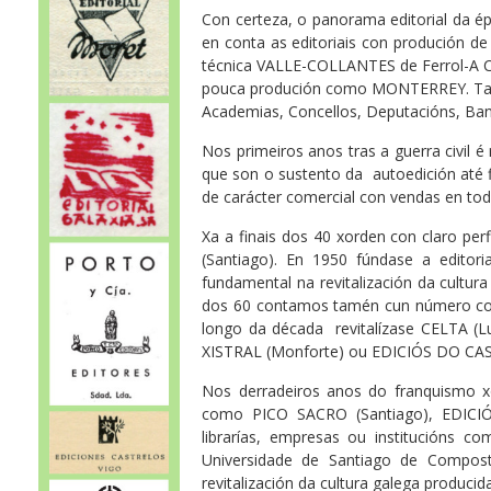
Con certeza, o panorama editorial da 
en conta as editoriais con produción de c
técnica VALLE-COLLANTES de Ferrol-A Co
pouca produción como MONTERREY. Tamp
Academias, Concellos, Deputacións, Ba
Nos primeiros anos tras a guerra civil 
que son o sustento da autoedición até f
de carácter comercial con vendas en toda
Xa a finais dos 40 xorden con claro pe
(Santiago). En 1950 fúndase a edito
fundamental na revitalización da cultu
dos 60 contamos tamén cun número cons
longo da década revitalízase CELTA (L
XISTRAL (Monforte) ou EDICIÓS DO CA
Nos derradeiros anos do franquismo x
como PICO SACRO (Santiago), EDICIÓN
librarías, empresas ou institucións c
Universidade de Santiago de Compost
revitalización da cultura galega producid