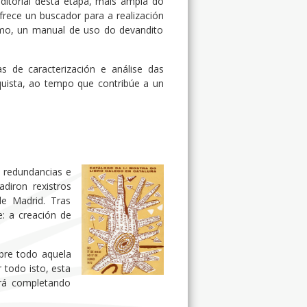
editorial desta etapa, máis ampla do
ofrece un buscador para a realización
esmo, un manual de uso do devandito
as de caracterización e análise das
nquista, ao tempo que contribúe a un
e redundancias e
diron rexistros
de Madrid. Tras
: a creación de
bre todo aquela
 todo isto, esta
rá completando