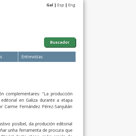
Gal
Esp
Eng
Buscador
is
Entrevistas
ión complementares: “La producción
 editorial en Galiza durante a etapa
 por Carme Fernández Pérez-Sanjulián
tivo posíbel, da produción editorial
eñar unha ferramenta de procura que