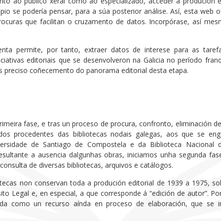
anto ao público xeral como ao especializado, acceder á produción 
ipio se podería pensar, para a súa posterior análise. Así, esta web 
procuras que facilitan o cruzamento de datos. Incorpórase, así m
enta permite, por tanto, extraer datos de interese para as taref
niciativas editoriais que se desenvolveron na Galicia no período fra
s preciso coñecemento do panorama editorial desta etapa.
rimeira fase, e tras un proceso de procura, confronto, eliminación d
ndos procedentes das bibliotecas nodais galegas, aos que se enga
versidade de Santiago de Compostela e da Biblioteca Nacional 
ultante a ausencia dalgunhas obras, iniciamos unha segunda fase
 consulta de diversas bibliotecas, arquivos e catálogos.
tecas non conservan toda a produción editorial de 1939 a 1975, so
to Legal e, en especial, a que corresponde á “edición de autor”. Por
da como un recurso aínda en proceso de elaboración, que se i