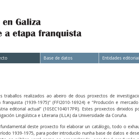
ecto
Base de datos
Entidades editoria
 traballos realizados ao abeiro de dous proxectos de investigac
pa franquista (1939-1975)” (FFI2010-16924) e “Produción e mercado
ustria editorial actual” (10SEC104017PR). Estes proxectos dirixidos
ación Lingüística e Literaria (ILLA) da Universidade da Coruña.
fundamental deste proxecto foi elaborar un catálogo, todo o exhaus
ríodo 1939-1975, para poder introducilo nunha base de datos e des