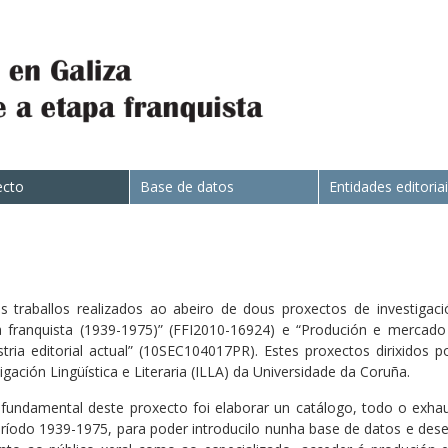
ecto
Base de datos
Entidades editoria
 traballos realizados ao abeiro de dous proxectos de investigac
pa franquista (1939-1975)” (FFI2010-16924) e “Produción e mercado
ustria editorial actual” (10SEC104017PR). Estes proxectos dirixidos
ación Lingüística e Literaria (ILLA) da Universidade da Coruña.
fundamental deste proxecto foi elaborar un catálogo, todo o exhaus
ríodo 1939-1975, para poder introducilo nunha base de datos e des