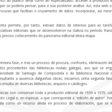
anto ao público xeral como ao especializado, acceder á produción 
ipio se podería pensar, para a súa posterior análise. Así, esta web 
procuras que facilitan o cruzamento de datos. Incorpórase, así m
enta permite, por tanto, extraer datos de interese para as taref
niciativas editoriais que se desenvolveron na Galicia no período fra
s preciso coñecemento do panorama editorial desta etapa.
rimeira fase, e tras un proceso de procura, confronto, eliminación d
ndos procedentes das bibliotecas nodais galegas, aos que se enga
versidade de Santiago de Compostela e da Biblioteca Nacional 
ultante a ausencia dalgunhas obras, iniciamos unha segunda fase
 consulta de diversas bibliotecas, arquivos e catálogos.
tecas non conservan toda a produción editorial de 1939 a 1975, so
to Legal e, en especial, a que corresponde á “edición de autor”. Por
da como un recurso aínda en proceso de elaboración, que se i