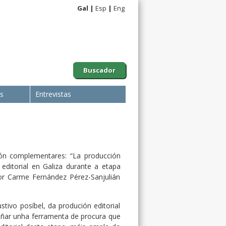
Gal
Esp
Eng
Buscador
is
Entrevistas
ión complementares: “La producción
 editorial en Galiza durante a etapa
 por Carme Fernández Pérez-Sanjulián
tivo posíbel, da produción editorial
eñar unha ferramenta de procura que