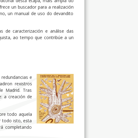
editorial desta etapa, máis ampla do
ofrece un buscador para a realización
esmo, un manual de uso do devandito
as de caracterización e análise das
nquista, ao tempo que contribúe a un
e redundancias e
diron rexistros
de Madrid. Tras
: a creación de
bre todo aquela
 todo isto, esta
rá completando