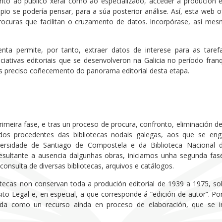
anto ao público xeral como ao especializado, acceder á produción 
ipio se podería pensar, para a súa posterior análise. Así, esta web 
procuras que facilitan o cruzamento de datos. Incorpórase, así m
enta permite, por tanto, extraer datos de interese para as taref
niciativas editoriais que se desenvolveron na Galicia no período fra
s preciso coñecemento do panorama editorial desta etapa.
rimeira fase, e tras un proceso de procura, confronto, eliminación d
ndos procedentes das bibliotecas nodais galegas, aos que se enga
versidade de Santiago de Compostela e da Biblioteca Nacional 
ultante a ausencia dalgunhas obras, iniciamos unha segunda fase
 consulta de diversas bibliotecas, arquivos e catálogos.
tecas non conservan toda a produción editorial de 1939 a 1975, so
to Legal e, en especial, a que corresponde á “edición de autor”. Por
da como un recurso aínda en proceso de elaboración, que se i