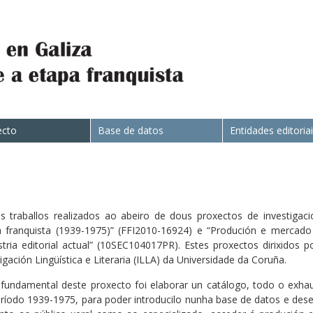
ecto
Base de datos
Entidades editoria
 traballos realizados ao abeiro de dous proxectos de investigac
pa franquista (1939-1975)” (FFI2010-16924) e “Produción e mercado
ustria editorial actual” (10SEC104017PR). Estes proxectos dirixidos
ación Lingüística e Literaria (ILLA) da Universidade da Coruña.
fundamental deste proxecto foi elaborar un catálogo, todo o exhaus
ríodo 1939-1975, para poder introducilo nunha base de datos e des