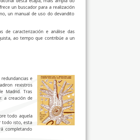
editorial desta etapa, máis ampla do
ofrece un buscador para a realización
esmo, un manual de uso do devandito
as de caracterización e análise das
nquista, ao tempo que contribúe a un
e redundancias e
diron rexistros
de Madrid. Tras
: a creación de
bre todo aquela
 todo isto, esta
rá completando