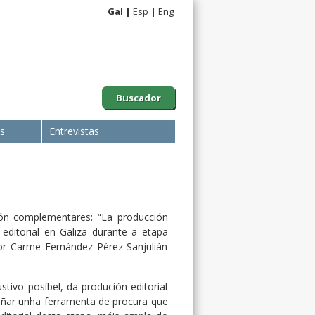
Gal
Esp
Eng
Buscador
is
Entrevistas
ión complementares: “La producción
 editorial en Galiza durante a etapa
 por Carme Fernández Pérez-Sanjulián
tivo posíbel, da produción editorial
eñar unha ferramenta de procura que