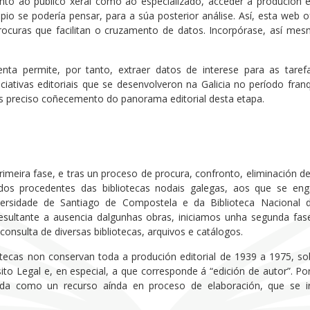
anto ao público xeral como ao especializado, acceder á produción 
ipio se podería pensar, para a súa posterior análise. Así, esta web 
procuras que facilitan o cruzamento de datos. Incorpórase, así m
enta permite, por tanto, extraer datos de interese para as taref
niciativas editoriais que se desenvolveron na Galicia no período fra
s preciso coñecemento do panorama editorial desta etapa.
rimeira fase, e tras un proceso de procura, confronto, eliminación d
ndos procedentes das bibliotecas nodais galegas, aos que se enga
versidade de Santiago de Compostela e da Biblioteca Nacional 
ultante a ausencia dalgunhas obras, iniciamos unha segunda fase
 consulta de diversas bibliotecas, arquivos e catálogos.
tecas non conservan toda a produción editorial de 1939 a 1975, so
to Legal e, en especial, a que corresponde á “edición de autor”. Por
da como un recurso aínda en proceso de elaboración, que se i