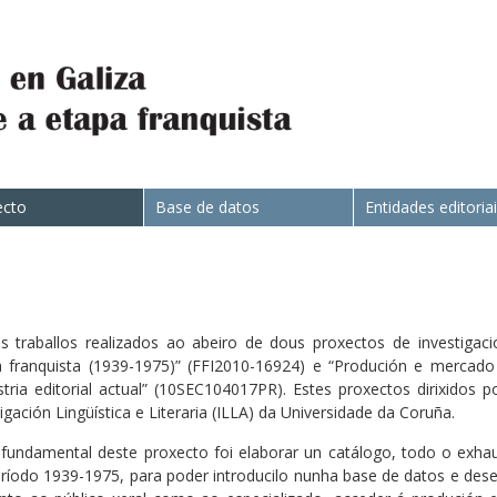
ecto
Base de datos
Entidades editoria
 traballos realizados ao abeiro de dous proxectos de investigac
pa franquista (1939-1975)” (FFI2010-16924) e “Produción e mercado
ustria editorial actual” (10SEC104017PR). Estes proxectos dirixidos
ación Lingüística e Literaria (ILLA) da Universidade da Coruña.
fundamental deste proxecto foi elaborar un catálogo, todo o exhaus
ríodo 1939-1975, para poder introducilo nunha base de datos e des