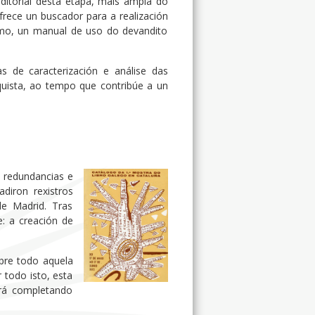
editorial desta etapa, máis ampla do
ofrece un buscador para a realización
esmo, un manual de uso do devandito
as de caracterización e análise das
nquista, ao tempo que contribúe a un
e redundancias e
diron rexistros
de Madrid. Tras
: a creación de
bre todo aquela
 todo isto, esta
rá completando