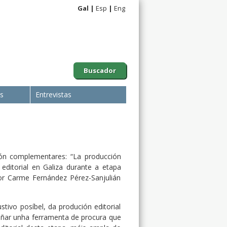
Gal
Esp
Eng
Buscador
is
Entrevistas
ión complementares: “La producción
 editorial en Galiza durante a etapa
 por Carme Fernández Pérez-Sanjulián
tivo posíbel, da produción editorial
eñar unha ferramenta de procura que