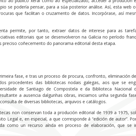
anto ao público xeral como ao especializado, acceder á produción 
ipio se podería pensar, para a súa posterior análise. Así, esta web 
procuras que facilitan o cruzamento de datos. Incorpórase, así m
enta permite, por tanto, extraer datos de interese para as taref
niciativas editoriais que se desenvolveron na Galicia no período fra
s preciso coñecemento do panorama editorial desta etapa.
rimeira fase, e tras un proceso de procura, confronto, eliminación d
ndos procedentes das bibliotecas nodais galegas, aos que se enga
versidade de Santiago de Compostela e da Biblioteca Nacional 
ultante a ausencia dalgunhas obras, iniciamos unha segunda fase
 consulta de diversas bibliotecas, arquivos e catálogos.
tecas non conservan toda a produción editorial de 1939 a 1975, so
to Legal e, en especial, a que corresponde á “edición de autor”. Por
da como un recurso aínda en proceso de elaboración, que se i