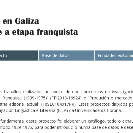
ecto
Base de datos
Entidades editoria
 traballos realizados ao abeiro de dous proxectos de investigac
pa franquista (1939-1975)” (FFI2010-16924) e “Produción e mercado
ustria editorial actual” (10SEC104017PR). Estes proxectos dirixidos
ación Lingüística e Literaria (ILLA) da Universidade da Coruña.
fundamental deste proxecto foi elaborar un catálogo, todo o exhaus
ríodo 1939-1975, para poder introducilo nunha base de datos e des