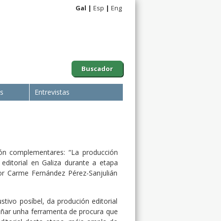
Gal
Esp
Eng
Buscador
is
Entrevistas
ión complementares: “La producción
 editorial en Galiza durante a etapa
 por Carme Fernández Pérez-Sanjulián
tivo posíbel, da produción editorial
eñar unha ferramenta de procura que