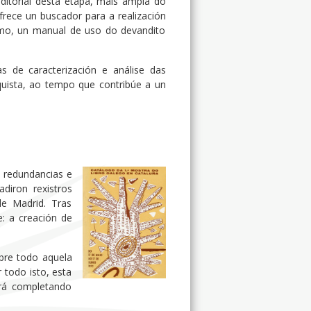
editorial desta etapa, máis ampla do
ofrece un buscador para a realización
esmo, un manual de uso do devandito
as de caracterización e análise das
nquista, ao tempo que contribúe a un
e redundancias e
diron rexistros
de Madrid. Tras
: a creación de
bre todo aquela
 todo isto, esta
rá completando