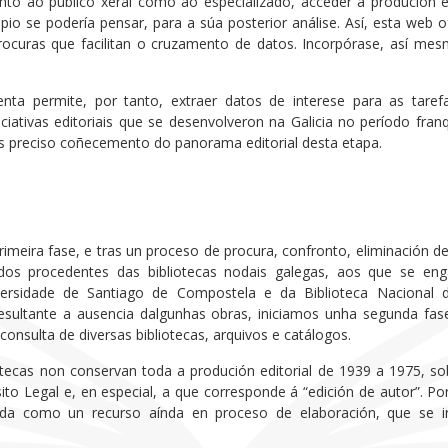
anto ao público xeral como ao especializado, acceder á produción 
ipio se podería pensar, para a súa posterior análise. Así, esta web 
procuras que facilitan o cruzamento de datos. Incorpórase, así m
enta permite, por tanto, extraer datos de interese para as taref
niciativas editoriais que se desenvolveron na Galicia no período fra
s preciso coñecemento do panorama editorial desta etapa.
rimeira fase, e tras un proceso de procura, confronto, eliminación d
ndos procedentes das bibliotecas nodais galegas, aos que se enga
versidade de Santiago de Compostela e da Biblioteca Nacional 
ultante a ausencia dalgunhas obras, iniciamos unha segunda fase
 consulta de diversas bibliotecas, arquivos e catálogos.
tecas non conservan toda a produción editorial de 1939 a 1975, so
to Legal e, en especial, a que corresponde á “edición de autor”. Por
da como un recurso aínda en proceso de elaboración, que se i