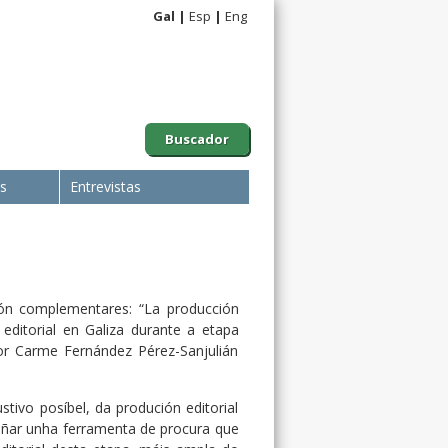
Gal
Esp
Eng
Buscador
is
Entrevistas
ión complementares: “La producción
 editorial en Galiza durante a etapa
 por Carme Fernández Pérez-Sanjulián
tivo posíbel, da produción editorial
eñar unha ferramenta de procura que