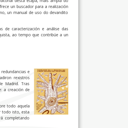
editorial desta etapa, máis ampla do
ofrece un buscador para a realización
esmo, un manual de uso do devandito
as de caracterización e análise das
nquista, ao tempo que contribúe a un
e redundancias e
diron rexistros
de Madrid. Tras
: a creación de
bre todo aquela
 todo isto, esta
rá completando