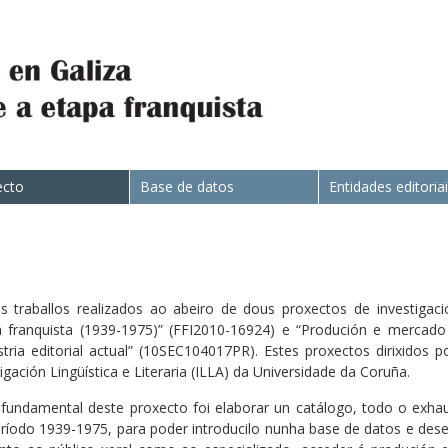
ecto
Base de datos
Entidades editoria
 traballos realizados ao abeiro de dous proxectos de investigac
pa franquista (1939-1975)” (FFI2010-16924) e “Produción e mercado
ustria editorial actual” (10SEC104017PR). Estes proxectos dirixidos
ación Lingüística e Literaria (ILLA) da Universidade da Coruña.
fundamental deste proxecto foi elaborar un catálogo, todo o exhaus
ríodo 1939-1975, para poder introducilo nunha base de datos e des