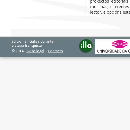
proxectos editoriai
mecenas, diferentes
lector, e opcións esté
Edición en Galiza durante
a etapa franquista
© 2014
Aviso legal
|
Contacto