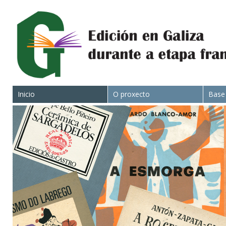
Inicio
O proxecto
Base