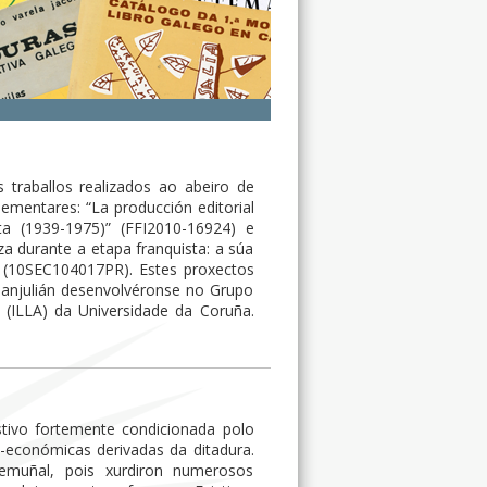
raballos realizados ao abeiro de
ementares: “La producción editorial
ta (1939-1975)” (FFI2010-16924) e
za durante a etapa franquista: a súa
al” (10SEC104017PR). Estes proxectos
Sanjulián desenvolvéronse no Grupo
ia (ILLA) da Universidade da Coruña.
estivo fortemente condicionada polo
io-económicas derivadas da ditadura.
stemuñal, pois xurdiron numerosos