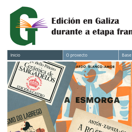
Inicio
O proxecto
Base