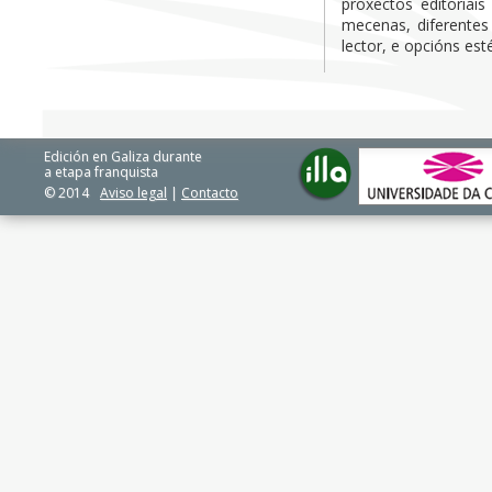
proxectos editoriai
mecenas, diferentes
lector, e opcións esté
Edición en Galiza durante
a etapa franquista
© 2014
Aviso legal
|
Contacto